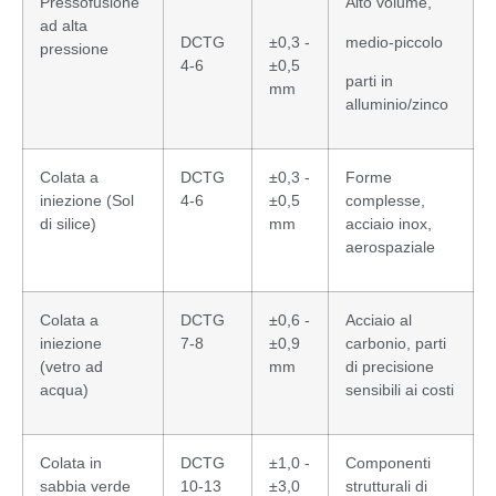
Pressofusione
Alto volume,
ad alta
DCTG
±0,3 -
medio-piccolo
pressione
4-6
±0,5
parti in
mm
alluminio/zinco
Colata a
DCTG
±0,3 -
Forme
iniezione (Sol
4-6
±0,5
complesse,
di silice)
mm
acciaio inox,
aerospaziale
Colata a
DCTG
±0,6 -
Acciaio al
iniezione
7-8
±0,9
carbonio, parti
(vetro ad
mm
di precisione
acqua)
sensibili ai costi
Colata in
DCTG
±1,0 -
Componenti
sabbia verde
10-13
±3,0
strutturali di