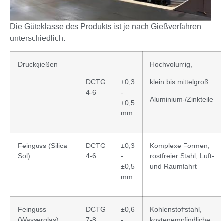
Die Güteklasse des Produkts ist je nach Gießverfahren
unterschiedlich.
Druckgießen
Hochvolumig,
DCTG
±0,3
klein bis mittelgroß
4-6
-
Aluminium-/Zinkteile
±0,5
mm
Feinguss (Silica
DCTG
±0,3
Komplexe Formen,
Sol)
4-6
-
rostfreier Stahl, Luft-
±0,5
und Raumfahrt
mm
Feinguss
DCTG
±0,6
Kohlenstoffstahl,
(Wasserglas)
7-8
-
kostenempfindliche