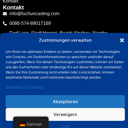
Kontakt
Kontakt
info@fuchuncasting.com
0086-574-89017169
Dorf Lixie, Stadt Hengxi, Bezirk Yinzhou, Ningbo,
Zhejiang, China
Zustimmungen verwalten
Um Ihnen ein optimales Erlebnis zu bieten, verwenden wir Technologien
Copyright © 2025, FUCHUN Precision Casting CO., LTD
wie Cookies, um Geräteinformationen zu speichern und/oder darauf
zuzugreifen. Wenn Sie diesen Technologien zustimmen, können wir Daten
wie das Surfverhalten oder eindeutige IDs auf dieser Website verarbeiten.
Wenn Sie Ihre Zustimmung nicht erteilen oder zurückziehen, können
bestimmte Merkmale und Funktionen beeinträchtigt werden.
Verwalten von Optionen
Akzeptieren
Verweigern
German
{Titel}