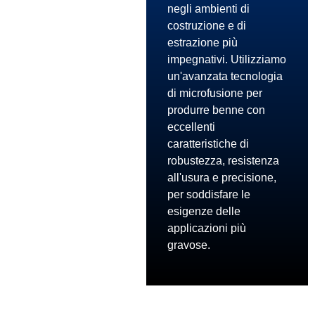
negli ambienti di
costruzione e di
estrazione più
impegnativi. Utilizziamo
un'avanzata tecnologia
di microfusione per
produrre benne con
eccellenti
caratteristiche di
robustezza, resistenza
all'usura e precisione,
per soddisfare le
esigenze delle
applicazioni più
gravose.