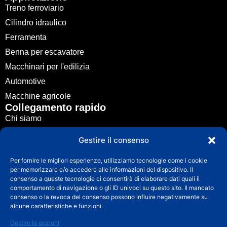
Treno ferroviario
Cilindro idraulico
Ferramenta
Benna per escavatore
Macchinari per l'edilizia
Automotive
Macchine agricole
Collegamento rapido
Chi siamo
Fusione di metalli
Gestire il consenso
Applicazione
Per fornire le migliori esperienze, utilizziamo tecnologie come i cookie
Notizie
per memorizzare e/o accedere alle informazioni del dispositivo. Il
Guida
consenso a queste tecnologie ci consentirà di elaborare dati quali il
comportamento di navigazione o gli ID univoci su questo sito. Il mancato
Contatto
consenso o la revoca del consenso possono influire negativamente su
Contatto
alcune caratteristiche e funzioni.
info@fuchuncasting.com
Gestire le opzioni