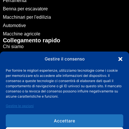
Ferramenta
Benna per escavatore
Macchinari per l'edilizia
Automotive
Macchine agricole
Collegamento rapido
Chi siamo
Fusione di metalli
Gestire il consenso
Applicazione
Per fornire le migliori esperienze, utilizziamo tecnologie come i cookie
Notizie
per memorizzare e/o accedere alle informazioni del dispositivo. Il
Guida
consenso a queste tecnologie ci consentirà di elaborare dati quali il
comportamento di navigazione o gli ID univoci su questo sito. Il mancato
Contatto
consenso o la revoca del consenso possono influire negativamente su
Contatto
alcune caratteristiche e funzioni.
info@fuchuncasting.com
Gestire le opzioni
0086-574-89017169
Accettare
Villaggio Lixie, città di Hengxi, distretto di Yinzhou,
Ningbo, Zhejiang, Cina