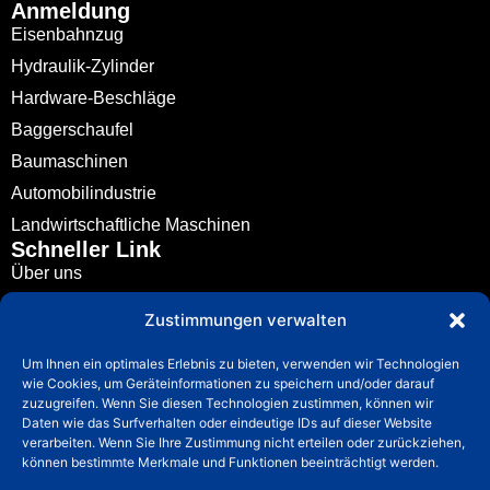
Anmeldung
Eisenbahnzug
Hydraulik-Zylinder
Hardware-Beschläge
Baggerschaufel
Baumaschinen
Automobilindustrie
Landwirtschaftliche Maschinen
Schneller Link
Über uns
Metallgießen
Zustimmungen verwalten
Anmeldung
Um Ihnen ein optimales Erlebnis zu bieten, verwenden wir Technologien
Nachrichten
wie Cookies, um Geräteinformationen zu speichern und/oder darauf
Leitfaden
zuzugreifen. Wenn Sie diesen Technologien zustimmen, können wir
Daten wie das Surfverhalten oder eindeutige IDs auf dieser Website
Kontakt
verarbeiten. Wenn Sie Ihre Zustimmung nicht erteilen oder zurückziehen,
Kontakt
können bestimmte Merkmale und Funktionen beeinträchtigt werden.
info@fuchuncasting.com