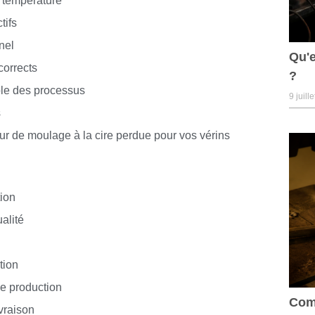
a température
tifs
nel
Qu'e
corrects
?
ôle des processus
9 juill
s
ur de moulage à la cire perdue pour vos vérins
tion
ualité
tion
e production
Comm
vraison