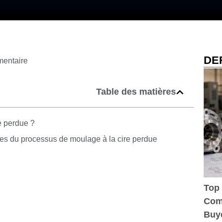
DE
entaire
Table des matières
e perdue ?
pes du processus de moulage à la cire perdue
Top 
Comp
Buy