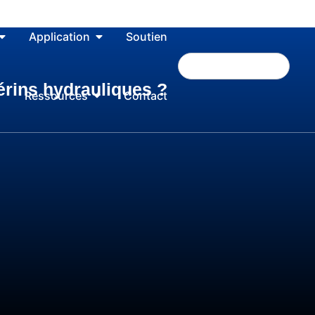
Application
Soutien
vérins hydrauliques ?
Ressources
Contact