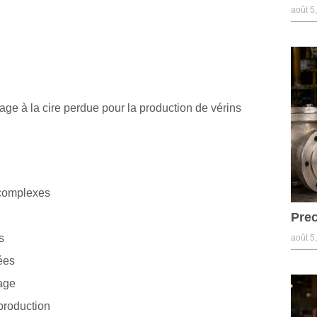
août 5
n
lage à la cire perdue pour la production de vérins
 complexes
Prec
s
août 5
ées
age
production