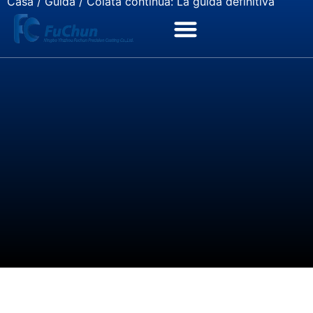
Casa
/
Guida
/ Colata continua: La guida definitiva