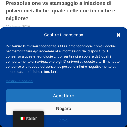
Pressofusione vs stampaggio a iniezione di
polveri metalliche: quale delle due tecniche è
migliore?
22 giugno 2026
Gestire il consenso
Per fornire le migliori esperienze, utilizziamo tecnologie come i cookie
per memorizzare e/o accedere alle informazioni del dispositivo. Il
consenso a queste tecnologie ci consentirà di elaborare dati quali il
comportamento di navigazione o gli ID univoci su questo sito. Il mancato
consenso o la revoca del consenso possono influire negativamente su
alcune caratteristiche e funzioni.
Gestire le opzioni
Accettare
Negare
Ningbo Fuchun Precision Casting Co.,Ltd è uno dei migliori
produttori di colate di investimento al mondo.
Italian
{titolo}