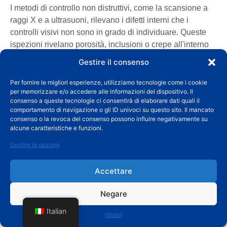
I metodi di controllo non distruttivi, come la scansione a
raggi X e a ultrasuoni, rilevano i difetti interni che i
controlli visivi non sono in grado di individuare. Queste
ispezioni rivelano porosità, inclusioni o crepe all'interno
della fusione. Sono utilizzati per i componenti che
Gestire il consenso
richiedono un'elevata affidabilità.
Per fornire le migliori esperienze, utilizziamo tecnologie come i cookie
per memorizzare e/o accedere alle informazioni del dispositivo. Il
consenso a queste tecnologie ci consentirà di elaborare dati quali il
Questo test evita di danneggiare il pezzo durante la
comportamento di navigazione o gli ID univoci su questo sito. Il mancato
consenso o la revoca del consenso possono influire negativamente su
valutazione. Il rilevamento avanzato garantisce che i
alcune caratteristiche e funzioni.
difetti nascosti non vengano trascurati. L'analisi non
distruttiva favorisce la fiducia del cliente e la sicurezza
Gestire le opzioni
del prodotto.
Accettare
Dove trovare una buona
Negare
azienda di pressofusione?
Italian
{titolo}