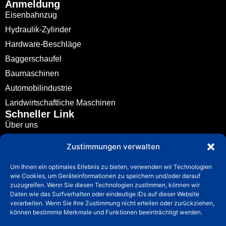
Anmeldung
Eisenbahnzug
Hydraulik-Zylinder
Hardware-Beschläge
Baggerschaufel
Baumaschinen
Automobilindustrie
Landwirtschaftliche Maschinen
Schneller Link
Über uns
Metallgießen
Zustimmungen verwalten
Anmeldung
Um Ihnen ein optimales Erlebnis zu bieten, verwenden wir Technologien
Nachrichten
wie Cookies, um Geräteinformationen zu speichern und/oder darauf
Leitfaden
zuzugreifen. Wenn Sie diesen Technologien zustimmen, können wir
Daten wie das Surfverhalten oder eindeutige IDs auf dieser Website
Kontakt
verarbeiten. Wenn Sie Ihre Zustimmung nicht erteilen oder zurückziehen,
Kontakt
können bestimmte Merkmale und Funktionen beeinträchtigt werden.
info@fuchuncasting.com