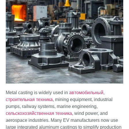
Metal casting is widely used in
автомобильный
,
строительная техника
, mining equipment, industrial
pumps, railway systems, marine engineering,
сельскохозяйственная техника
, wind power, and
aerospace industries. Many EV manufacturers now use
large integrated aluminum castings to simplify production