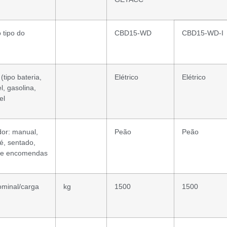
 tipo do
CBD15-WD
CBD15-WD-I
 (tipo bateria,
Elétrico
Elétrico
el, gasolina,
el
dor: manual,
Peão
Peão
é, sentado,
 de encomendas
minal/carga
kg
1500
1500