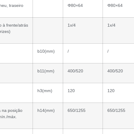
eu, traseiro
Φ80×64
Φ80×64
 à frente/atrás
1x/4
1x/4
rizes)
b10(mm)
/
/
b11(mm)
400/520
400/520
h3(mm)
120
120
a na posição
h14(mm)
650/1255
650/1255
ín./máx.