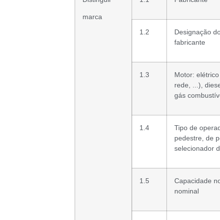
marca
1.2
Designação do
fabricante
1.3
Motor: elétrico
rede, ...), dies
gás combustív
1.4
Tipo de opera
pedestre, de p
selecionador
1.5
Capacidade no
nominal