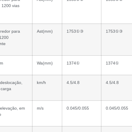
× 1200 vias
rredor para
Ast(mm)
1753①③
1753①③
 1200
nte
em
Wa(mm)
1374①
1374①
 deslocação,
km/h
4.5/4.8
4.5/4.8
 carga
 elevação, em
m/s
0.045/0.055
0.045/0.055
o