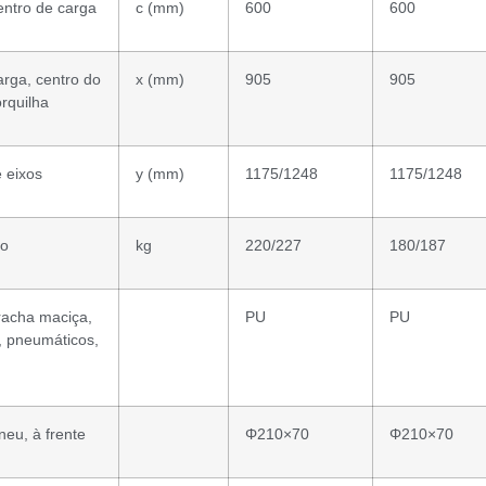
entro de carga
c (mm)
600
600
arga, centro do
x (mm)
905
905
orquilha
e eixos
y (mm)
1175/1248
1175/1248
ço
kg
220/227
180/187
racha maciça,
PU
PU
, pneumáticos,
eu, à frente
Φ210×70
Φ210×70