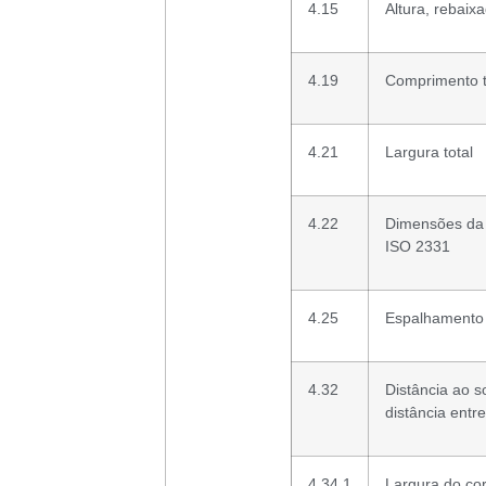
4.15
Altura, rebaix
4.19
Comprimento t
4.21
Largura total
4.22
Dimensões da 
ISO 2331
4.25
Espalhamento 
4.32
Distância ao s
distância entr
4.34.1
Largura do co