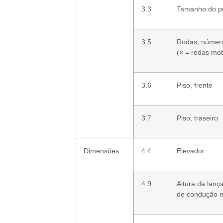
3.3
Tamanho do pn
3.5
Rodas, número
(× = rodas mot
3.6
Piso, frente
3.7
Piso, traseiro
Dimensões
4.4
Elevador
4.9
Altura da lanç
de condução m