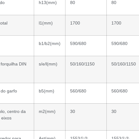
ado
h13(mm)
80
80
otal
l1(mm)
1700
1700
b1/b2(mm)
590/680
590/680
forquilha DIN
s/e/l(mm)
50/160/1150
50/160/1150
do garfo
b5(mm)
560/680
560/680
olo, centro da
m2(mm)
30
30
e eixos
rredor para
Ast(mm)
1553①②
1553①②