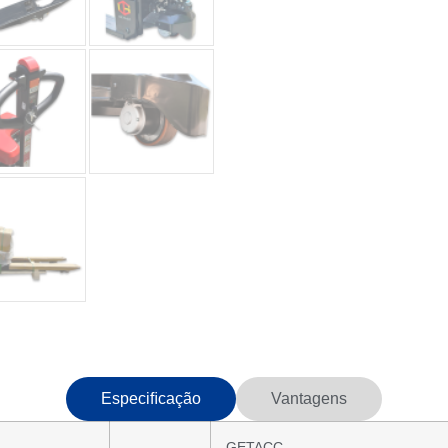
Especiﬁcação
Vantagens
GETACC