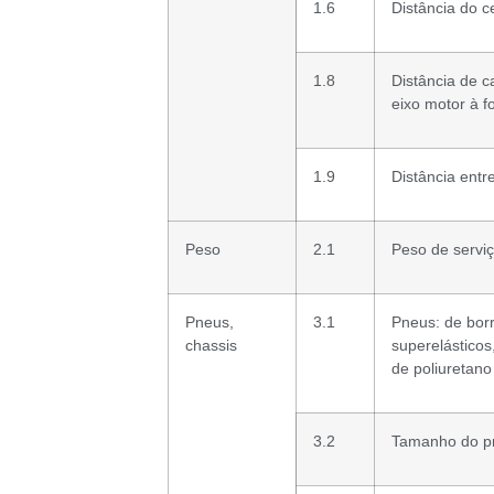
1.6
Distância do c
1.8
Distância de c
eixo motor à f
1.9
Distância entr
Peso
2.1
Peso de servi
Pneus,
3.1
Pneus: de bor
chassis
superelásticos
de poliuretano
3.2
Tamanho do pn