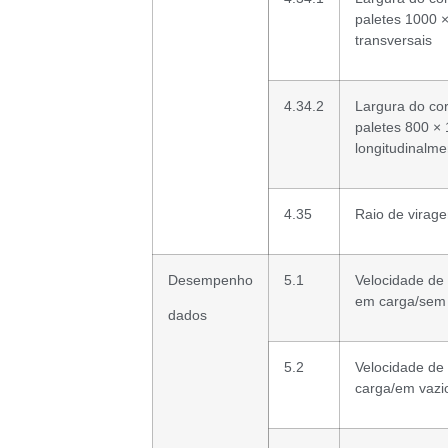
paletes 1000 
transversais
4.34.2
Largura do co
paletes 800 ×
longitudinalme
4.35
Raio de virag
Desempenho
5.1
Velocidade de
em carga/sem
dados
5.2
Velocidade de
carga/em vazi