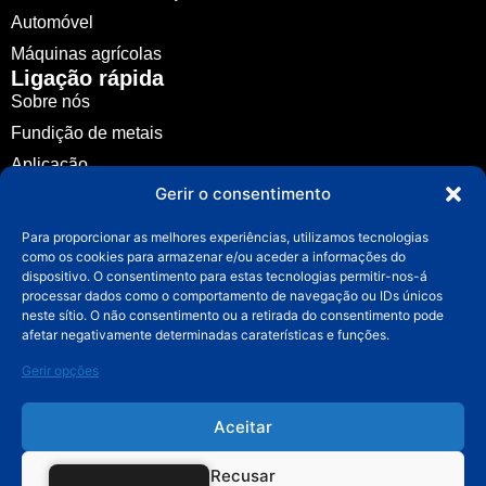
Automóvel
Ler mais »
Máquinas agrícolas
Ligação rápida
Sobre nós
Fundição de metais
Aplicação
Gerir o consentimento
Notícias
Guia
Para proporcionar as melhores experiências, utilizamos tecnologias
como os cookies para armazenar e/ou aceder a informações do
Contacto
dispositivo. O consentimento para estas tecnologias permitir-nos-á
Contacto
processar dados como o comportamento de navegação ou IDs únicos
info@fuchuncasting.com
neste sítio. O não consentimento ou a retirada do consentimento pode
afetar negativamente determinadas caraterísticas e funções.
0086-574-89017169
Gerir opções
Aldeia de Lixie, cidade de Hengxi, distrito de Yinzhou,
Ningbo, Zhejiang, China
Aceitar
Direitos de autor © 2025, FUCHUN Precision Casting CO.,
Recusar
LTD