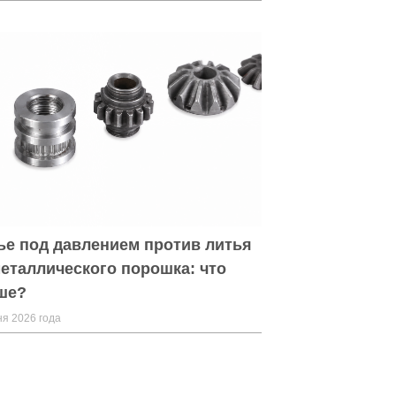
ье под давлением против литья
металлического порошка: что
ше?
я 2026 года