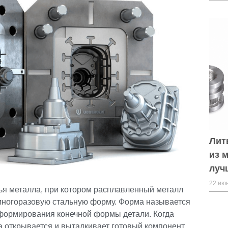
Лит
из 
луч
22 июн
тья металла, при котором расплавленный металл
многоразовую стальную форму. Форма называется
формирования конечной формы детали. Когда
а открывается и выталкивает готовый компонент.