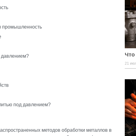
ость
я промышленность
е
Что
д давлением?
21 июл
йств
литью под давлением?
распространенных методов обработки металлов в