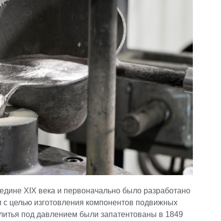
редине XIX века и первоначально было разработано
 с целью изготовления компонентов подвижных
итья под давлением были запатентованы в 1849