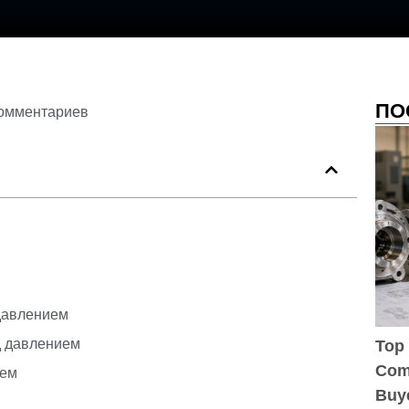
ПО
комментариев
 давлением
д давлением
Top 
Comp
ием
Buy