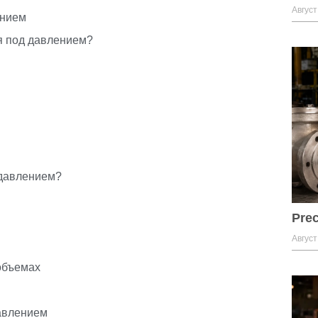
Август
ением
я под давлением?
 давлением?
Prec
Август
объемах
авлением