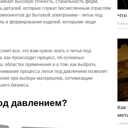
ивает высокую точность, стабильность форм,
ть деталей, которые служат бесчисленным отраслям
мпонентов до бытовой электроники - литье под
Что
ль в формировании изделий, которыми люди
9 июля
яет все, что вам нужно знать о литье под
, как происходит процесс, об основных
а, областях применения и о том, как выбрать
онимание процесса литья под давлением позволит
ения при выборе материалов, оптимизации
шего бизнеса.
под давлением?
Как
мет
2 июля