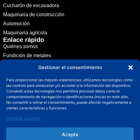
Cucharón de excavadora
Maquinaria de construcción
Automoción
Maquinaria agrícola
Enlace rápido
Quiénes somos
Fundición de metales
Aplicación
Gestionar el consentimiento
Noticias
Para proporcionar las mejores experiencias, utilizamos tecnologías como
Guía
las cookies para almacenar y/o acceder a la información del dispositivo.
Consentir estas tecnologías nos permitirá procesar datos como el
Póngase en contacto con
comportamiento de navegación o identificaciones únicas en este sitio.
Póngase en contacto con
No consentir o retirar el consentimiento, puede afectar negativamente a
info@fuchuncasting.com
ciertas características y funciones.
0086-574-89017169
Gestionar opciones
Pueblo de Lixie, ciudad de Hengxi, distrito de Yinzhou,
Acepte
Ningbo,Zhejiang, China