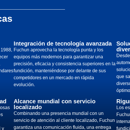
cas
Integración de tecnología avanzada
Solu
dive
 1988,
Fuchun aprovecha la tecnología punta y los
Desde 
ecer
equipos más modernos para garantizar una
automo
a
precisión, eficacia y consistencia superiores en la
soluci
ándares
fundición, manteniéndose por delante de sus
que sa
competidores en un mercado en rápida
divers
evolución.
óptimo 
dad
Alcance mundial con servicio
Rigu
localizado
uosas
Los es
Combinando una presencia mundial con un
es
Fuchun
servicio de atención al cliente localizado, Fuchun
intern
garantiza una comunicación fluida, una entrega
l y
fundic