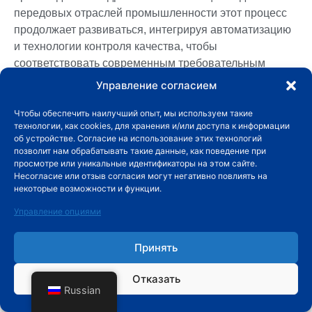
передовых отраслей промышленности этот процесс
продолжает развиваться, интегрируя автоматизацию
и технологии контроля качества, чтобы
соответствовать современным требовательным
стандартам.
Управление согласием
Понимание типов, процессов, преимуществ и
Чтобы обеспечить наилучший опыт, мы используем такие
областей применения литья в песчаные формы
технологии, как cookies, для хранения и/или доступа к информации
об устройстве. Согласие на использование этих технологий
позволяет инженерам и производителям принимать
позволит нам обрабатывать такие данные, как поведение при
обоснованные решения о выборе материалов и
просмотре или уникальные идентификаторы на этом сайте.
методов производства. Независимо от того,
Несогласие или отзыв согласия могут негативно повлиять на
некоторые возможности и функции.
разрабатываете ли вы крупное промышленное
оборудование или небольшие прецизионные
Управление опциями
компоненты, литье в песчаные формы обеспечивает
надежный путь от расплавленного металла до
Принять
готового изделия.
Отказать
Для компаний, стремящихся к качеству, точности и
Russian
надежности литья в песчаные формы,
Фучуньское