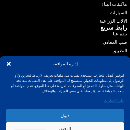
ماكينات البناء
السيارات
الآلات الزراعية
رابط سريع
نبذة عنا
صب المعادن
التطبيق
الأخبار
إدارة الموافقة
الدليل
لتوفير أفضل التجارب، نستخدم تقنيات مثل ملفات تعريف الارتباط لتخزين و/أو
اتصل بنا
الوصول إلى معلومات الجهاز. ستسمح لنا الموافقة على هذه التقنيات بمعالجة
اتصل بنا
البيانات مثل سلوك التصفح أو المعرفات الفريدة على هذا الموقع. عدم الموافقة أو
info@fuchuncasting.com
سحب الموافقة، قد يؤثر سلباً على بعض الميزات والوظائف.
0086-574-89017169
إدارة الخيارات
قرية ليكسي، مدينة هنغشي، منطقة ينزهو، نينغبو، تشجيانغ،
قبول
الصين
الرفض
حقوق الطبع والنشر © 2025، شركة فوشون للمسبوكات الدقيقة