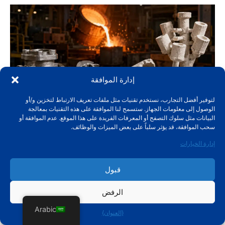
إدارة الموافقة
لتوفير أفضل التجارب، نستخدم تقنيات مثل ملفات تعريف الارتباط لتخزين و/أو
الوصول إلى معلومات الجهاز. ستسمح لنا الموافقة على هذه التقنيات بمعالجة
ما هو الصب الاستثماري؟
البيانات مثل سلوك التصفح أو المعرفات الفريدة على هذا الموقع. عدم الموافقة أو
سحب الموافقة، قد يؤثر سلباً على بعض الميزات والوظائف.
21 يوليو 2026
إدارة الخيارات
قبول
الرفض
Arabic
{العنوان}