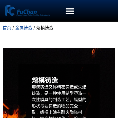
首页
/
金属铸造
/ 熔模铸造
熔模铸造
熔模铸造又称精密铸造或失蜡
铸造，是一种使用蜡型塑造一
次性模具的制造工艺。蜡型的
形状与要铸造的物品完全一
致。蜡模上涂有耐火陶瓷材