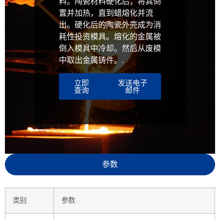
料。陶瓷材料硬化后，将其倒
置并加热，直到蜡熔化并流
出。硬化后的陶瓷外壳成为消
耗性投资模具。熔化的金属被
倒入模具中冷却。然后从废模
中取出金属铸件。.
立即
发送电子
查询
邮件
参数
类别
参数