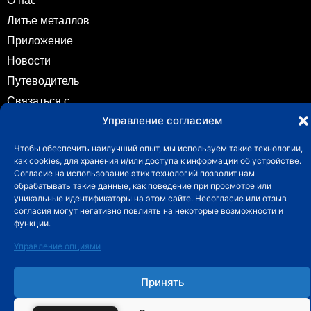
О нас
Литье металлов
Приложение
Новости
Путеводитель
Связаться с
Связаться с
Управление согласием
info@fuchuncasting.com
Чтобы обеспечить наилучший опыт, мы используем такие технологии,
0086-574-89017169
как cookies, для хранения и/или доступа к информации об устройстве.
Согласие на использование этих технологий позволит нам
Деревня Лиси, город Хэнси, район Иньчжоу, Нинбо,
обрабатывать такие данные, как поведение при просмотре или
Чжэцзян, Китай
уникальные идентификаторы на этом сайте. Несогласие или отзыв
согласия могут негативно повлиять на некоторые возможности и
функции.
Copyright © 2025, FUCHUN Precision Casting CO., LTD
Управление опциями
Принять