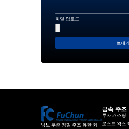
파일 업로드
보내
금속 주조
투자 캐스팅
로스트 왁스
닝보 푸춘 정밀 주조 유한 회