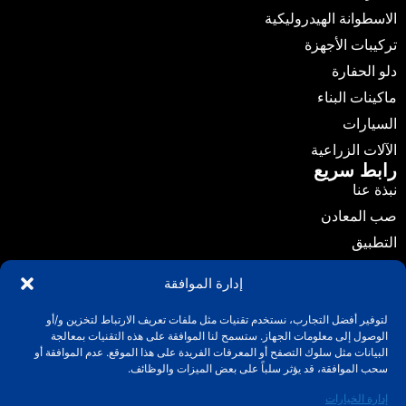
الاسطوانة الهيدروليكية
تركيبات الأجهزة
دلو الحفارة
ماكينات البناء
السيارات
الآلات الزراعية
رابط سريع
نبذة عنا
صب المعادن
التطبيق
الأخبار
إدارة الموافقة
الدليل
لتوفير أفضل التجارب، نستخدم تقنيات مثل ملفات تعريف الارتباط لتخزين و/أو
اتصل بنا
الوصول إلى معلومات الجهاز. ستسمح لنا الموافقة على هذه التقنيات بمعالجة
اتصل بنا
البيانات مثل سلوك التصفح أو المعرفات الفريدة على هذا الموقع. عدم الموافقة أو
info@fuchuncasting.com
سحب الموافقة، قد يؤثر سلباً على بعض الميزات والوظائف.
0086-574-89017169
إدارة الخيارات