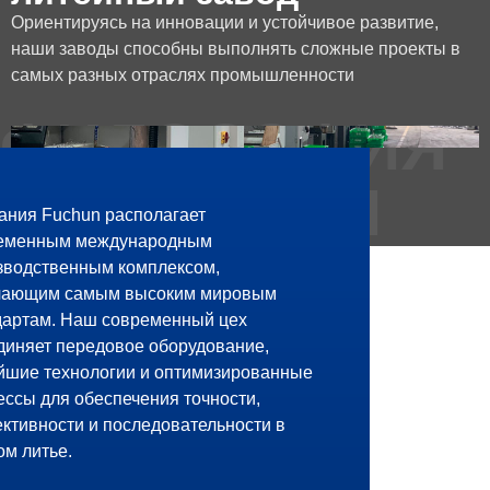
Ориентируясь на инновации и устойчивое развитие,
наши заводы способны выполнять сложные проекты в
самых разных отраслях промышленности
ФИЛОСОФИЯ
КОМПАНИИ
ания Fuchun располагает
еменным международным
зводственным комплексом,
чающим самым высоким мировым
дартам. Наш современный цех
диняет передовое оборудование,
йшие технологии и оптимизированные
ессы для обеспечения точности,
ктивности и последовательности в
ом литье.