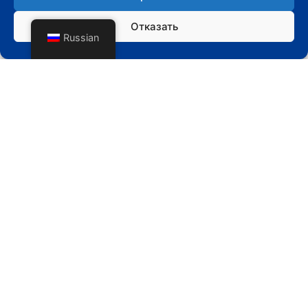
Производственная мощность литейного
Отказать
цеха: 12000 т/год.
Russian
2023
Новые линии по производству
экологически чистого литья готовятся к
выпуску. Это большой шаг на пути к
устойчивому развитию литейной
промышленности.