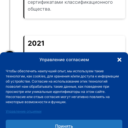
сертификатами классификационного
общества.
2021
Владеет инструментом для измерения
Управление согласием
трех координат.
Объем продаж компании превышает 200
Чтобы обеспечить наилучший опыт, мы используем такие
миллионов юаней.
технологии, как cookies, для хранения и/или доступа к информации
об устройстве. Согласие на использование этих технологий
позволит нам обрабатывать такие данные, как поведение при
просмотре или уникальные идентификаторы на этом сайте.
Несогласие или отзыв согласия могут негативно повлиять на
некоторые возможности и функции.
2022
Управление опциями
Завершить автоматическую линию цеха
Принять
литья оболочек.