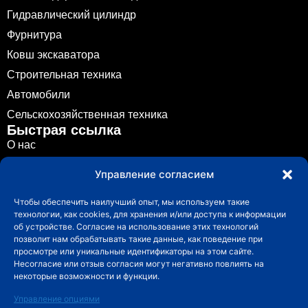
Гидравлический цилиндр
Фурнитура
Ковш экскаватора
Строительная техника
Автомобили
Сельскохозяйственная техника
Быстрая ссылка
О нас
Литье металлов
Управление согласием
Приложение
Чтобы обеспечить наилучший опыт, мы используем такие
Новости
технологии, как cookies, для хранения и/или доступа к информации
Путеводитель
об устройстве. Согласие на использование этих технологий
позволит нам обрабатывать такие данные, как поведение при
Связаться с
просмотре или уникальные идентификаторы на этом сайте.
Связаться с
Несогласие или отзыв согласия могут негативно повлиять на
info@fuchuncasting.com
некоторые возможности и функции.
0086-574-89017169
Управление опциями