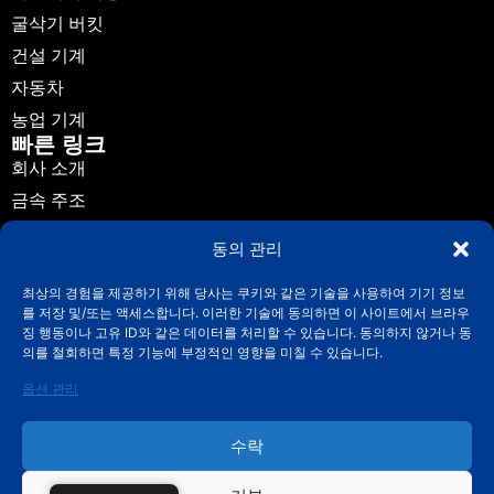
굴삭기 버킷
건설 기계
자동차
농업 기계
빠른 링크
회사 소개
금속 주조
애플리케이션
동의 관리
뉴스
최상의 경험을 제공하기 위해 당사는 쿠키와 같은 기술을 사용하여 기기 정보
가이드
를 저장 및/또는 액세스합니다. 이러한 기술에 동의하면 이 사이트에서 브라우
연락처
징 행동이나 고유 ID와 같은 데이터를 처리할 수 있습니다. 동의하지 않거나 동
연락처
의를 철회하면 특정 기능에 부정적인 영향을 미칠 수 있습니다.
info@fuchuncasting.com
옵션 관리
0086-574-89017169
수락
중국 저장성 닝보시 인저우구 헝시진 뤼시촌, 뤼시 마을